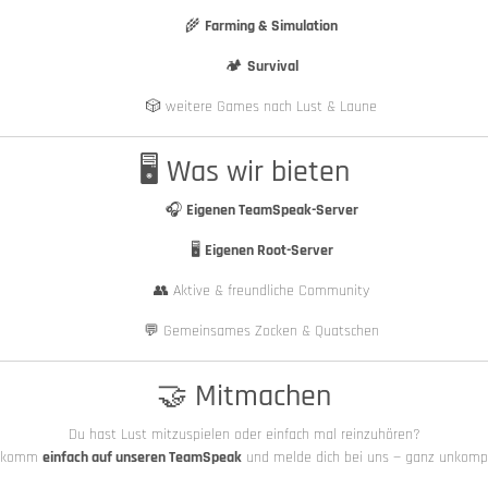
🌾
Farming & Simulation
🏕️
Survival
🎲 weitere Games nach Lust & Laune
🖥️ Was wir bieten
🎧
Eigenen TeamSpeak-Server
🖥️
Eigenen Root-Server
👥 Aktive & freundliche Community
💬 Gemeinsames Zocken & Quatschen
🤝 Mitmachen
Du hast Lust mitzuspielen oder einfach mal reinzuhören?
 komm
einfach auf unseren TeamSpeak
und melde dich bei uns — ganz unkompli