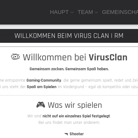
HAUPT
TEAM
GEMEINSCH
WILLKOMMEN BEIM VIRUS CLAN | RM
🦠 Willkommen bei
VirusClan
Gemeinsam zocken. Gemeinsam Spaß haben.
eine entspannte
Gaming-Community
, die gerne gemeinsam spielt, redet und Zeit
i uns steht der
Spaß am Spielen
im Vordergrund – egal ob kompetitiv oder casu
🎮 Was wir spielen
Wir sind
nicht auf ein einzelnes Spiel festgelegt
.
Bei uns findet man unter anderem:
🔫
Shooter