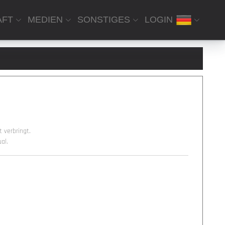
AFT
MEDIEN
SONSTIGES
LOGIN
 verbringt.
al.