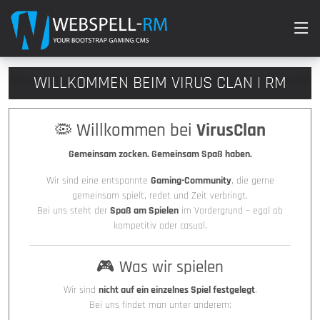
WILLKOMMEN BEIM VIRUS CLAN | RM
🦠 Willkommen bei
VirusClan
Gemeinsam zocken. Gemeinsam Spaß haben.
Wir sind eine entspannte
Gaming-Community
, die gerne
gemeinsam spielt, redet und Zeit verbringt.
Bei uns steht der
Spaß am Spielen
im Vordergrund – egal ob
kompetitiv oder casual.
🎮 Was wir spielen
Wir sind
nicht auf ein einzelnes Spiel festgelegt
.
Bei uns findet man unter anderem: