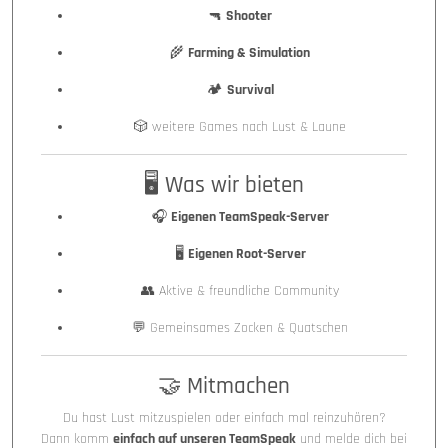
🔫
Shooter
🌾
Farming & Simulation
🏕️
Survival
🎲 weitere Games nach Lust & Laune
🖥️ Was wir bieten
🎧
Eigenen TeamSpeak-Server
🖥️
Eigenen Root-Server
👥 Aktive & freundliche Community
💬 Gemeinsames Zocken & Quatschen
🤝 Mitmachen
Du hast Lust mitzuspielen oder einfach mal reinzuhören?
Dann komm
einfach auf unseren TeamSpeak
und melde dich bei