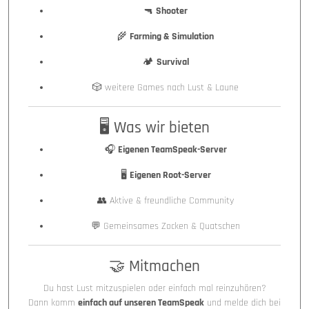
🔫
Shooter
🌾
Farming & Simulation
🏕️
Survival
🎲 weitere Games nach Lust & Laune
🖥️ Was wir bieten
🎧
Eigenen TeamSpeak-Server
🖥️
Eigenen Root-Server
👥 Aktive & freundliche Community
💬 Gemeinsames Zocken & Quatschen
🤝 Mitmachen
Du hast Lust mitzuspielen oder einfach mal reinzuhören?
Dann komm
einfach auf unseren TeamSpeak
und melde dich bei