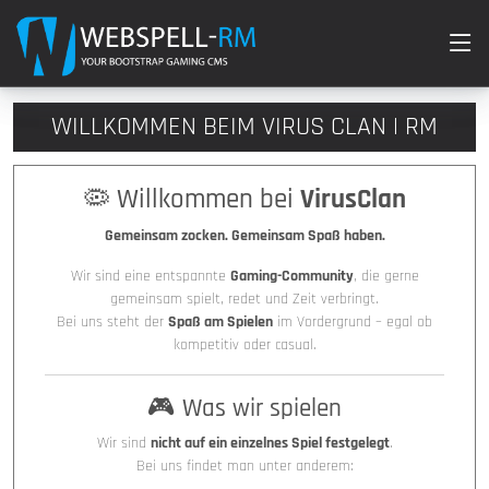
WILLKOMMEN BEIM VIRUS CLAN | RM
🦠 Willkommen bei
VirusClan
Gemeinsam zocken. Gemeinsam Spaß haben.
Wir sind eine entspannte
Gaming-Community
, die gerne
gemeinsam spielt, redet und Zeit verbringt.
Bei uns steht der
Spaß am Spielen
im Vordergrund – egal ob
kompetitiv oder casual.
🎮 Was wir spielen
Wir sind
nicht auf ein einzelnes Spiel festgelegt
.
Bei uns findet man unter anderem: