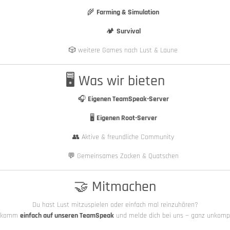
🌾
Farming & Simulation
🏕️
Survival
🎲 weitere Games nach Lust & Laune
🖥️ Was wir bieten
🎧
Eigenen TeamSpeak-Server
🖥️
Eigenen Root-Server
👥 Aktive & freundliche Community
💬 Gemeinsames Zocken & Quatschen
🤝 Mitmachen
Du hast Lust mitzuspielen oder einfach mal reinzuhören?
 komm
einfach auf unseren TeamSpeak
und melde dich bei uns — ganz unkompli