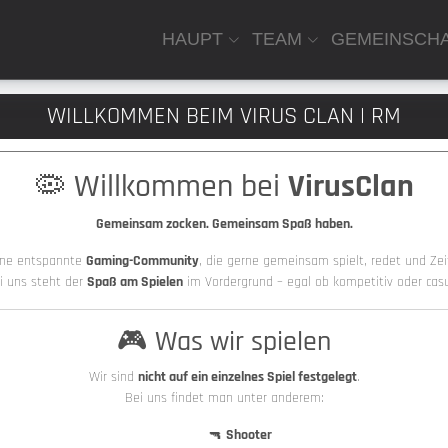
HAUPT
TEAM
GEMEINSCH
WILLKOMMEN BEIM VIRUS CLAN | RM
🦠 Willkommen bei
VirusClan
Gemeinsam zocken. Gemeinsam Spaß haben.
eine entspannte
Gaming-Community
, die gerne gemeinsam spielt, redet und Zeit
i uns steht der
Spaß am Spielen
im Vordergrund – egal ob kompetitiv oder casu
🎮 Was wir spielen
Wir sind
nicht auf ein einzelnes Spiel festgelegt
.
Bei uns findet man unter anderem:
🔫
Shooter