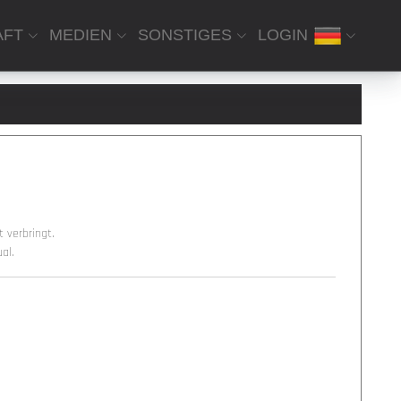
AFT
MEDIEN
SONSTIGES
LOGIN
 verbringt.
al.