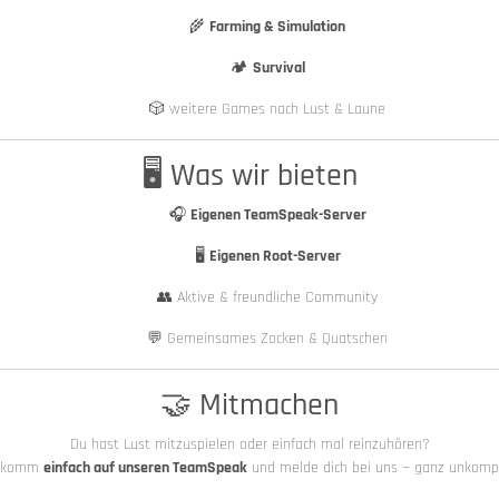
🌾
Farming & Simulation
🏕️
Survival
🎲 weitere Games nach Lust & Laune
🖥️ Was wir bieten
🎧
Eigenen TeamSpeak-Server
🖥️
Eigenen Root-Server
👥 Aktive & freundliche Community
💬 Gemeinsames Zocken & Quatschen
🤝 Mitmachen
Du hast Lust mitzuspielen oder einfach mal reinzuhören?
 komm
einfach auf unseren TeamSpeak
und melde dich bei uns — ganz unkompli