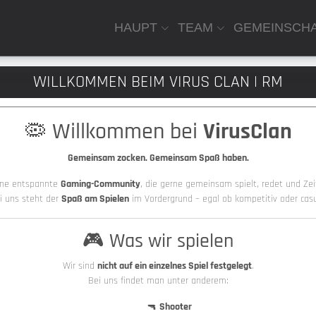
HAUPT
TEAM
GEMEINSCH
WILLKOMMEN BEIM VIRUS CLAN | RM
🦠 Willkommen bei
VirusClan
Gemeinsam zocken. Gemeinsam Spaß haben.
eine entspannte
Gaming-Community
, die gerne gemeinsam spielt, redet und Zeit
i uns steht der
Spaß am Spielen
im Vordergrund – egal ob kompetitiv oder casu
🎮 Was wir spielen
Wir sind
nicht auf ein einzelnes Spiel festgelegt
.
Bei uns findet man unter anderem:
🔫
Shooter