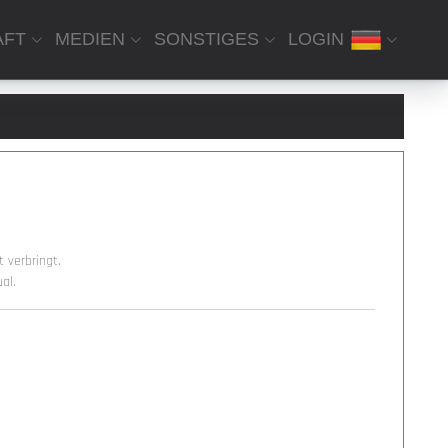
AFT
MEDIEN
SONSTIGES
LOGIN
 verbringt.
al.