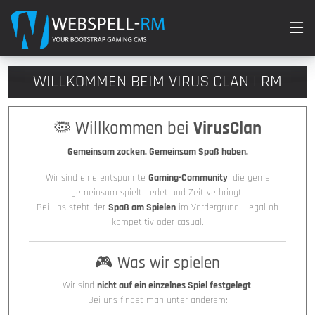
WILLKOMMEN BEIM VIRUS CLAN | RM
🦠 Willkommen bei
VirusClan
Gemeinsam zocken. Gemeinsam Spaß haben.
Wir sind eine entspannte
Gaming-Community
, die gerne
gemeinsam spielt, redet und Zeit verbringt.
Bei uns steht der
Spaß am Spielen
im Vordergrund – egal ob
kompetitiv oder casual.
🎮 Was wir spielen
Wir sind
nicht auf ein einzelnes Spiel festgelegt
.
Bei uns findet man unter anderem: