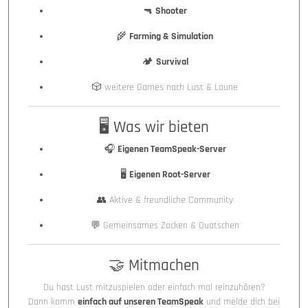
🔫
Shooter
🌾
Farming & Simulation
🏕️
Survival
🎲 weitere Games nach Lust & Laune
🖥️ Was wir bieten
🎧
Eigenen TeamSpeak-Server
🖥️
Eigenen Root-Server
👥 Aktive & freundliche Community
💬 Gemeinsames Zocken & Quatschen
🤝 Mitmachen
Du hast Lust mitzuspielen oder einfach mal reinzuhören?
Dann komm
einfach auf unseren TeamSpeak
und melde dich bei